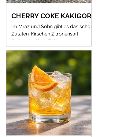
CHERRY COKE KAKIGORI
Im Mraz und Sohn gibt es das schon!
Zutaten: Kirschen Zitronensaft
Pedacola-Sirup Zubereitung:
Kirschen entkernen und grob hacken.
Zitronensaft dazu und alles einfrieren.
Mit Küchenspachtel schaben oder in
Küchemaschine kurz mixen. Mit
Pedacola-Sirup übergießen. Vielen
Dank an das Mraz und Sohn in Wien
für Rezept und Foto!
#pedacolarezepte #kakigori
#kirschendessert #kirschenrezept
#kirscheis