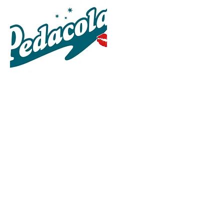
Pedacola e.U
Peter Leitner
Am Sonnenhang 4
4364 St. Thomas am
Blasenstein
Oberösterreich
office@pedacola.at
Datenschutz
Versandinformationen
Widerrufsrecht
AT-BIO-402
Impressum