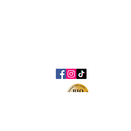
Pedacola e.U
Peter Leitner
Am Sonnenhang 4
4364 St. Thomas am
Blasenstein
Oberösterreich
office@pedacola.at
Datenschutz
Versandinformationen
Widerrufsrecht
AT-BIO-402
Impressum