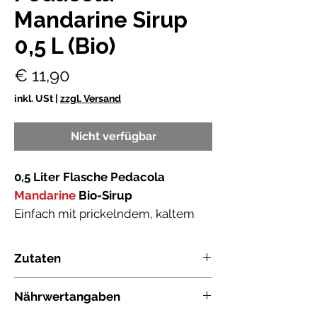
Mandarine Sirup
0,5 L (Bio)
Preis
€ 11,90
inkl. USt
|
zzgl. Versand
Nicht verfügbar
0,5 Liter Flasche Pedacola
Mandarine
Bio-Sirup
Einfach mit prickelndem, kaltem
Soda oder Mineralwasser
aufspritzen und genießen!
Zutaten
Mischverhältnis : 1/8
Zutaten:
Zucker*, Wasser, Mandarinensaft*,
Nährwertangaben
Auszug aus Zitronen*, Colastrauch*,
mit frischem Mandarinensaft
Gewürze*, Zitronenverbene*, Minze*,