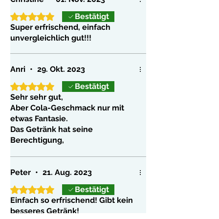
Mit 5 von 5 Sternen bewertet.
Bestätigt
Super erfrischend, einfach
unvergleichlich gut!!!
Anri
•
29. Okt. 2023
Mit 5 von 5 Sternen bewertet.
Bestätigt
Sehr sehr gut,
Aber Cola-Geschmack nur mit
etwas Fantasie.
Das Getränk hat seine
Berechtigung,
aber ich befürchte das der Preis
für ein Std Getränk etwas zu sehr
hoch ist.
Peter
•
21. Aug. 2023
Ich werde das Getränk bzw. Sirup
Mit 5 von 5 Sternen bewertet.
Bestätigt
auf jeden Fall wieder kaufen.
Einfach so erfrischend! Gibt kein
besseres Getränk!