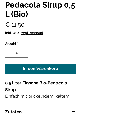
Pedacola Sirup 0,5
L (Bio)
Preis
€ 11,50
inkl. USt
|
zzgl. Versand
Anzahl
*
In den Warenkorb
0,5 Liter Flasche Bio-Pedacola
Sirup
Einfach mit prickelndem, kaltem
Soda oder Mineralwasser für den
„Cola-Prickel-Effekt“ aufspritzen
Zutaten