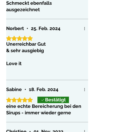
„Wölkchenbildung“ kommen. Die
Schmeckt ebenfalls
Flasche aufschütteln, und der Sirup
ausgezeichnet
wird wieder homogen. Bewusst
wird hier nicht fein filtriert um diese
Norbert
•
25. Feb. 2024
Inhaltstoffe zu erhalten!
Mit 5 von 5 Sternen bewertet.
Unerreichbar Gut
& sehr ausgiebig
Love it
Kiss back
Sabine
•
18. Feb. 2024
Mit 5 von 5 Sternen bewertet.
Bestätigt
eine echte Bereicherung bei den
Sirups - immer wieder gerne
Christine
•
01. Nov. 2023